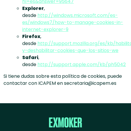
hl=es&answer=95647
Explorer
,
desde
http://windows.microsoft.com/es-
es/windows7/how-to-manage-cookies-in-
internet-explorer-9
Firefox
,
desde
http://support.mozilla.org/es/kb/habilit
y-deshabilitar-cookies-que-los-sitios-we
Safari
,
desde
http://support.apple.com/kb/ph5042
Si tiene dudas sobre esta política de cookies, puede
contactar con ICAPEM en secretaria@icapem.es